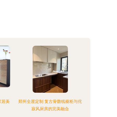
家居美
郑州全屋定制 复古骨骼线橱柜与侘
寂风厨房的完美融合