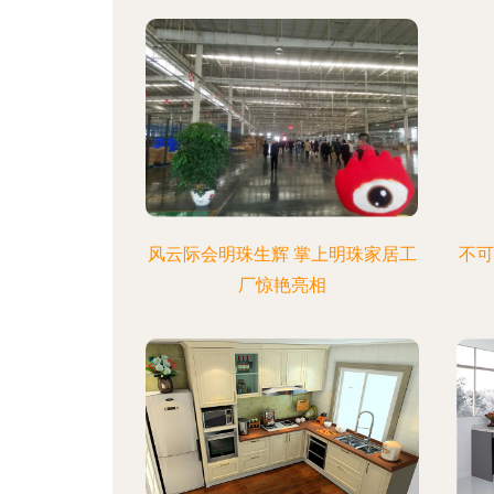
风云际会明珠生辉 掌上明珠家居工
不可
厂惊艳亮相