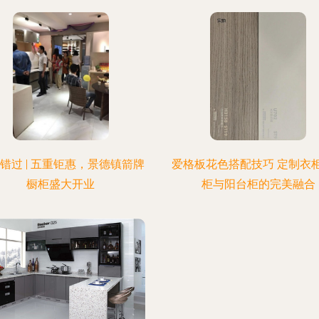
错过 | 五重钜惠，景德镇箭牌
爱格板花色搭配技巧 定制衣
橱柜盛大开业
柜与阳台柜的完美融合