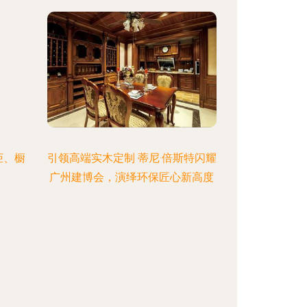
柜、橱
引领高端实木定制 蒂尼·倍斯特闪耀
广州建博会，演绎环保匠心新高度